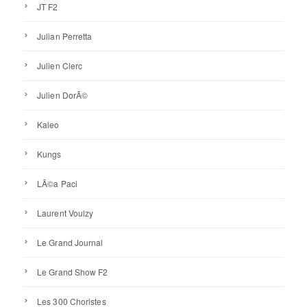
JT F2
Julian Perretta
Julien Clerc
Julien DorÃ©
Kaleo
Kungs
LÃ©a Paci
Laurent Voulzy
Le Grand Journal
Le Grand Show F2
Les 300 Choristes