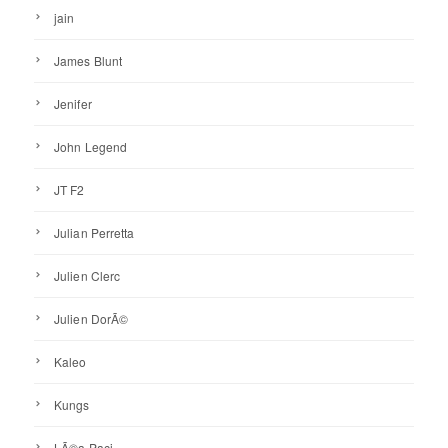
jain
James Blunt
Jenifer
John Legend
JT F2
Julian Perretta
Julien Clerc
Julien DorÃ©
Kaleo
Kungs
LÃ©a Paci