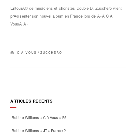
EntourÃ© de musiciens et choristes Double D, Zucchero vient
prÃ©senter son nouvel album en France lors de Â«Â C Ã
VousÂ Â»
/
C À VOUS
ZUCCHERO
ARTICLES RÉCENTS
Robbie Williams « C à Vous » F5
Robbie Williams « JT » France 2