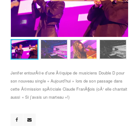
Jenifer entourÃ©e d’une Ã©quipe de musiciens Double D pour
son nouveau single « Aujourd’hui » lors de son passage dans
cette Ã©mission spÃ©ciale Claude FranÃ§ois (oÃ¹ elle chantait
aussi « Si j’avais un marteau »!)