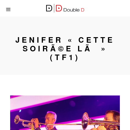
JENIFER « CETTE
SOIRÃ©E LÃ »
(TF1)