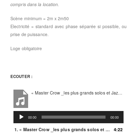
compris dans la location.
Scène minimum = 2m x 2m50
Electricité = standard avec phase séparée si possible, ou
prise de puissance.
Loge obligatoire
ECOUTER :
« Master Crow _les plus grands solos et Jazz__1 »
Lecteur
00:00
00:00
audio
1.
« Master Crow _les plus grands solos et Jazz__1 »
4:22