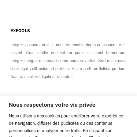
EXFOOLS
Integer posuere erat a ante venenatis dapibus posuere velit
aliquet. Cras mattis consectetur purus sit amet fermentum.
Integer congue malesuada eros congue varius. Sed malesuada
dolor eget velit euismod pretium. Etiam porttitor finibus pretium.
Nam suscipit vel ligula at dharetra.
Nous respectons votre vie privée
PARC
Nous utilisons des cookies pour améliorer votre expérience
de navigation, diffuser des publicités ou des contenus
Integer posuere erat a ante venenatis dapibus posuere velit
personnalisés et analyser notre trafic. En cliquant sur
aliquet. Cras mattis consectetur purus sit amet fermentum.